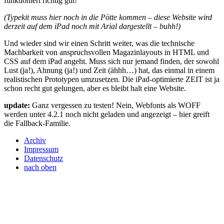
funktioniert richtig gut!
(Typekit muss hier noch in die Pötte kommen – diese Website wird
derzeit auf dem iPad noch mit Arial dargestellt – buhh!)
Und wieder sind wir einen Schritt weiter, was die technische
Machbarkeit von anspruchsvollen Magazinlayouts in
HTML
und
CSS
auf dem iPad angeht. Muss sich nur jemand finden, der sowohl
Lust (ja!), Ahnung (ja!) und Zeit (ähhh…) hat, das einmal in einem
realistischen Prototypen umzusetzen. Die iPad-optimierte
ZEIT
ist ja
schon recht gut gelungen, aber es bleibt halt eine Website.
update:
Ganz vergessen zu testen! Nein, Webfonts als
WOFF
werden unter 4.2.1 noch nicht geladen und angezeigt – hier greift
die Fallback-Familie.
Archiv
Impressum
Datenschutz
nach oben