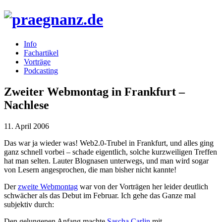
Info
Fachartikel
Vorträge
Podcasting
Zweiter Webmontag in Frankfurt –
Nachlese
11. April 2006
Das war ja wieder was! Web2.0-Trubel in Frankfurt, und alles ging
ganz schnell vorbei – schade eigentlich, solche kurzweiligen Treffen
hat man selten. Lauter Blognasen unterwegs, und man wird sogar
von Lesern angesprochen, die man bisher nicht kannte!
Der
zweite Webmontag
war von der Vorträgen her leider deutlich
schwächer als das Debut im Februar. Ich gehe das Ganze mal
subjektiv durch:
Den gelungenen Anfang machte
Sascha Carlin
mit