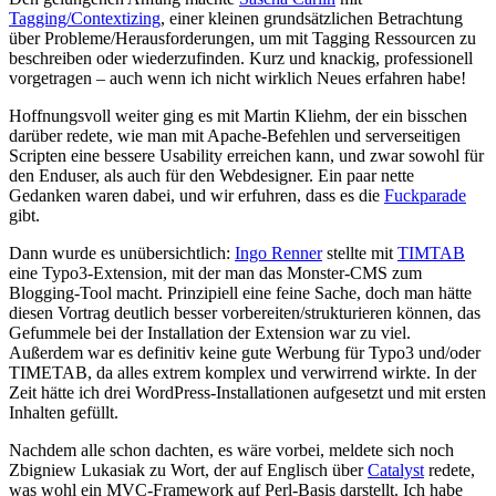
Tagging/Contextizing
, einer kleinen grundsätzlichen Betrachtung
über Probleme/Herausforderungen, um mit Tagging Ressourcen zu
beschreiben oder wiederzufinden. Kurz und knackig, professionell
vorgetragen – auch wenn ich nicht wirklich Neues erfahren habe!
Hoffnungsvoll weiter ging es mit Martin Kliehm, der ein bisschen
darüber redete, wie man mit Apache-Befehlen und serverseitigen
Scripten eine bessere Usability erreichen kann, und zwar sowohl für
den Enduser, als auch für den Webdesigner. Ein paar nette
Gedanken waren dabei, und wir erfuhren, dass es die
Fuckparade
gibt.
Dann wurde es unübersichtlich:
Ingo Renner
stellte mit
TIMTAB
eine Typo3-Extension, mit der man das Monster-
CMS
zum
Blogging-Tool macht. Prinzipiell eine feine Sache, doch man hätte
diesen Vortrag deutlich besser vorbereiten/strukturieren können, das
Gefummele bei der Installation der Extension war zu viel.
Außerdem war es definitiv keine gute Werbung für Typo3 und/oder
TIMETAB
, da alles extrem komplex und verwirrend wirkte. In der
Zeit hätte ich drei WordPress-Installationen aufgesetzt und mit ersten
Inhalten gefüllt.
Nachdem alle schon dachten, es wäre vorbei, meldete sich noch
Zbigniew Lukasiak zu Wort, der auf Englisch über
Catalyst
redete,
was wohl ein
MVC
-Framework auf Perl-Basis darstellt. Ich habe