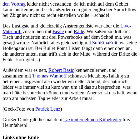
den Vortrag
leider nicht verstanden, da ich mich auf dem Gebiet
kaum auskenne, und sich außerdem ein guter englischer Sprachflow
bei Zbigniew nicht so recht einstellen wollte – schade!
Das Lustigste und gleichzeitig Anstrengendste war aber die
Live-
Mitschrift
zusammen mit
Beate
und
Ralle
. Wir saßen zu dritt am
Tisch und notierten mit drei Powerbooks auf dem Schoß mit, was
gesagt wurde. Natürlich alles gleichzeitig mit
SubEthaEdit
, was eine
Höllengaudi ist. Bei Bullet-Point-Listen fängt dann einer oben an,
ein anderer unten, man trifft sich in der Mitte, während der Dritte die
Fehler korrigiert :-)
Außerdem war es nett,
Robert Basic
kennenzulernen, und
zusammen mit
Thomas Wanhoff
schönstes Metablog-Talking zu
betreiben. Insgesamt also wieder ein netter Abend, der natürlich
leider wie immer viel zu kurz war, um all das zu besprechen, was
man hätte besprechen können und wollen. Aber so ist das halt, wenn
man am nächsten Tag wieder zur Arbeit muss!
(Geek-Foto von
Patrick Lenz
)
Großer Dank gilt diesmal dem
Taxiunternehmen Kübelreiter
fürs
Heimfahren!
Links ohne Ende