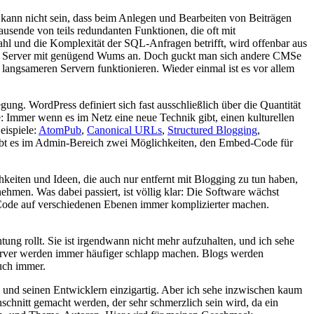
kann nicht sein, dass beim Anlegen und Bearbeiten von Beiträgen
ausende von teils redundanten Funktionen, die oft mit
Zahl und die Komplexität der
SQL
-Anfragen betrifft, wird offenbar aus
de Server mit genügend Wums an. Doch guckt man sich andere
CMS
e
 langsameren Servern funktionieren. Wieder einmal ist es vor allem
ung. WordPress definiert sich fast ausschließlich über die Quantität
e: Immer wenn es im Netz eine neue Technik gibt, einen kulturellen
eispiele:
AtomPub
,
Canonical
URL
s
,
Structured Blogging
,
bt es im Admin-Bereich zwei Möglichkeiten, den Embed-Code für
hkeiten und Ideen, die auch nur entfernt mit Blogging zu tun haben,
hmen. Was dabei passiert, ist völlig klar: Die Software wächst
en Code auf verschiedenen Ebenen immer komplizierter machen.
g rollt. Sie ist irgendwann nicht mehr aufzuhalten, und ich sehe
Server werden immer häufiger schlapp machen. Blogs werden
uch immer.
n und seinen Entwicklern einzigartig. Aber ich sehe inzwischen kaum
nschnitt gemacht werden, der sehr schmerzlich sein wird, da ein