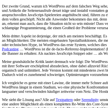
Der zweite Grund, warum ich WordPress auf dem falschen Weg sehe, i
und Artikeln die Seitenenaufrufe derart träge und instabil vonstatten
anspruchsvollen JavaScript-Spielereien angehübscht sind, führen zu 
dem vollen geschöpft. Nicht alle Anwender bekommen das mit, denn 
an, erkennt man auch, dass die Situation nicht so sein müsste! Dass 
schlampige Programmierung, die einen Großteil der Probleme verursa
Mein dritter Aspekt ist derjenige, der mich am meisten beschäftigt. E
an Möglichkeiten: Die meisten eingebauten Spezialfunktionen, die mei
oder technischen Hype, ist WordPress das erste System, welches dies 
Podcasting
… WordPress ist die de-facto-Referenz-Implementation!
die Banner zu erhalten: Als nacktes JavaScript-Snippet oder … als W
Meine grundsätzliche Kritik lautet demnach wie folgt: Die WordPress-
mit ihrer Software erschöpfend abzudecken, ohne dabei allzuviel Rück
organisch und unlimitiert. Jede Version kommt mit mindestens zwei b
Dadurch wird es zunehmend schwieriger, Optimierungen vorzunehmen 
Ich vergleiche es gerne mit einer Lawine, die immer mehr Schnee au
WordPress längst in einem Stadium, wo eine physische Konfrontation
langsamer und verschwinden häufiger zeitweise vom Netz. Die Hosti
Wie sieht die Lösung aus? Alle auf
Textpattern
oder
Serendipity
umste
eine andere Möglichkeit als einen kompletten Re-Write des Core-Sys