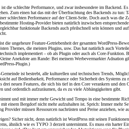
st die schlechte Performance, und zwar insbesondere im Backend. Es 
 gehen. Zum einen hat das mit der Überfrachtung des Backends zu tun: T
einer schlechten Performance auf der Client-Seite. Doch auch was die 
bestimmte Hosting-Provider bieten natürlich inzwischen entsprechen
vergleichbar funktionale Backends auch pfeilschnell sein können und auf
cht.
s ist die ungeheure Feature-Getriebenheit der gesamten WordPress-Beweg
sten Themes, die meisten Plugins, usw. Das hat natürlich auch Vorteil
technisch implementiert – ob als Plugin oder auch als Core-Funktion. B
 (Kleine Anekdote am Rande: Bei meinem Werbevermarkter Adnation gi
ordPress-Plugin.)
Gemeinde ist bestrebt, alle kulturellen und technischen Trends, Möglic
sicht auf Bedienbarkeit, Performance oder Sicherheit des Systems zu ne
is drei neuen Features, die sich bis tief in den Core verankern und d
und ordentlich aufzuräumen, da es zu viele Abhängigkeiten gibt.
fnimmt und mit immer mehr Gewicht und Tempo in eine bestimmte Richtun
 mit einem Bergdorf nicht mehr aufzuhalten ist. Sprich: Immer mehr 
ng Provider müssen Ressourcen nachrüsten und Preise anziehen, wie a
igen? Sicher nicht, denn natürlich ist WordPress mit seinen Funktione
tems, ähnlich wie es
TYPO
3 derzeit unternimmt. Es muss ein harter Ei