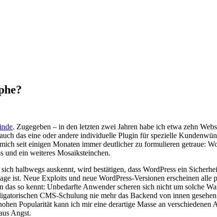
phe?
inde
. Zugegeben – in den letzten zwei Jahren habe ich etwa zehn Webs
 das eine oder andere individuelle Plugin für spezielle Kundenwüns
ich seit einigen Monaten immer deutlicher zu formulieren getraue: Wo
ss und ein weiteres Mosaiksteinchen.
ich halbwegs auskennt, wird bestätigen, dass WordPress ein Sicherheitsri
r Lage ist. Neue Exploits und neue WordPress-Versionen erscheinen all
das so kennt: Unbedarfte Anwender scheren sich nicht um solche Warn
ligatorischen
CMS
-Schulung nie mehr das Backend von innen gesehen. I
hohen Popularität kann ich mir eine derartige Masse an verschiedenen 
aus Angst.