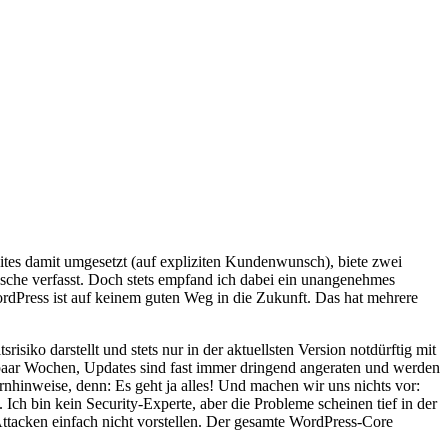
ites damit umgesetzt (auf expliziten Kundenwunsch), biete zwei
che verfasst. Doch stets empfand ich dabei ein unangenehmes
rdPress ist auf keinem guten Weg in die Zukunft. Das hat mehrere
siko darstellt und stets nur in der aktuellsten Version notdürftig mit
e paar Wochen, Updates sind fast immer dringend angeraten und werden
hinweise, denn: Es geht ja alles! Und machen wir uns nichts vor:
ch bin kein Security-Experte, aber die Probleme scheinen tief in der
Attacken einfach nicht vorstellen. Der gesamte WordPress-Core