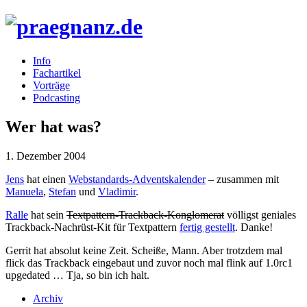
Info
Fachartikel
Vorträge
Podcasting
Wer hat was?
1. Dezember 2004
Jens
hat einen
Webstandards-Adventskalender
– zusammen mit
Manuela
,
Stefan
und
Vladimir
.
Ralle
hat sein
Textpattern-Trackback-Konglomerat
völligst geniales
Trackback-Nachrüst-Kit für Textpattern
fertig gestellt
. Danke!
Gerrit hat absolut keine Zeit. Scheiße, Mann. Aber trotzdem mal
flick das Trackback eingebaut und zuvor noch mal flink auf 1.0rc1
upgedated … Tja, so bin ich halt.
Archiv