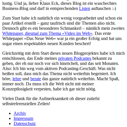
lustig. Und ja, lieber Klaus Eck, dieses Blog ist ein waschechtes
Business-Blog und darf in entsprechenden
Listen
auftauchen :-)
Zum Start habe ich natürlich ein wenig vorgearbeitet und schon ein
paar Artikel erstellt – ganz taufrisch sind die Themen also nicht.
Dennoch gibt es ein besonderes Schmankerl – nämlich mein zweites
Whitepaper, diesmal zum Thema »Video im Web«
. Das erste
Whitepaper »Das Neue Web« war ja ein großer Erfolg und hat uns
sogar einen respektablen neuen Kunden beschert!
Gleichzeitig mit dem Start dieses neuen Blogprojektes habe ich mich
entschlossen, das Ende meines
privaten Podcastes
bekannt zu
geben, der eh nur noch vor sich hinröchelt, und das seit Monaten.
Also: Ich bin weg vom aktiven Podcasting-Geschäft. Was nicht
heißen soll, dass mich das Thema nicht weiterhin begeistert. Ich
höre,
lehre
und
berate
das ganze natürlich weiterhin. Macht Spaß,
immer noch. Da muss ich die Welt nicht mit meiner
Konzeptlosigkeit verpesten, habe ich gar nicht nötig.
Vielen Dank für die Aufmerksamkeit ob dieser zutiefst
selbstreferenziellen Zeilen!
Archiv
Impressum
Datenschutz