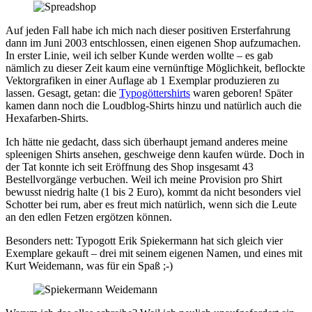
Auf jeden Fall habe ich mich nach dieser positiven Ersterfahrung
dann im Juni 2003 entschlossen, einen eigenen Shop aufzumachen.
In erster Linie, weil ich selber Kunde werden wollte – es gab
nämlich zu dieser Zeit kaum eine vernünftige Möglichkeit, beflockte
Vektorgrafiken in einer Auflage ab 1 Exemplar produzieren zu
lassen. Gesagt, getan: die
Typogöttershirts
waren geboren! Später
kamen dann noch die Loudblog-Shirts hinzu und natürlich auch die
Hexafarben-Shirts.
Ich hätte nie gedacht, dass sich überhaupt jemand anderes meine
spleenigen Shirts ansehen, geschweige denn kaufen würde. Doch in
der Tat konnte ich seit Eröffnung des Shop insgesamt 43
Bestellvorgänge verbuchen. Weil ich meine Provision pro Shirt
bewusst niedrig halte (1 bis 2 Euro), kommt da nicht besonders viel
Schotter bei rum, aber es freut mich natürlich, wenn sich die Leute
an den edlen Fetzen ergötzen können.
Besonders nett: Typogott Erik Spiekermann hat sich gleich vier
Exemplare gekauft – drei mit seinem eigenen Namen, und eines mit
Kurt Weidemann, was für ein Spaß ;-)