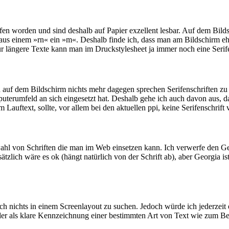
orfen worden und sind deshalb auf Papier exzellent lesbar. Auf dem Bilds
us einem »rn« ein »m«. Deshalb finde ich, dass man am Bildschirm eher 
r längere Texte kann man im Druckstylesheet ja immer noch eine Serif
uch auf dem Bildschirm nichts mehr dagegen sprechen Serifenschrift
uterumfeld an sich eingesetzt hat. Deshalb gehe ich auch davon aus, da
im Lauftext, sollte, vor allem bei den aktuellen ppi, keine Serifenschrif
swahl von Schriften die man im Web einsetzen kann. Ich verwerfe den Ge
lich wäre es ok (hängt natürlich von der Schrift ab), aber Georgia ist 
ntlich nichts in einem Screenlayout zu suchen. Jedoch würde ich jederz
oder als klare Kennzeichnung einer bestimmten Art von Text wie zum Be