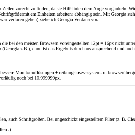
 Zeilen zurecht zu finden, da sie Hilfslinien dem Auge vorgaukeln. Wich
chriftgröße(mit em Einheiten arbeiten) abhängig sein. Mit Georgia steh
rrwar verloren gehen) ziehe ich Georgia Verdana vor.
n die bei den meisten Browsern voreingestellten 12pt = 16px nicht unt
 (Georgia z.B.), dann ist das Ergebnis durchaus ansprechend und auch 
 bessere Monitorauflösungen + reibungsloses=system- u. browserüberg
vorläufig noch bei 10.999999px.
len, auch Schriftgrößen. Bei ungeschickt eingestelltem Filter (z. B. Cle
ten :)