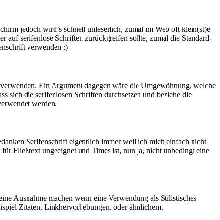
chirm jedoch wird’s schnell unleserlich, zumal im Web oft klein(st)e
auf serifenlose Schriften zurückgreifen sollte, zumal die Standard-
enschrift verwenden ;)
en zu verwenden. Ein Argument dagegen wäre die Umgewöhnung, welche
ss sich die serifenlosen Schriften durchsetzen und beziehe die
t verwendet werden.
danken Serifenschrift eigentlich immer weil ich mich einfach nicht
für Fließtext ungeeignet und Times ist, nun ja, nicht unbedingt eine
eit eine Ausnahme machen wenn eine Verwendung als Stilistisches
ispiel Zitaten, Linkhervorhebungen, oder ähnlichem.