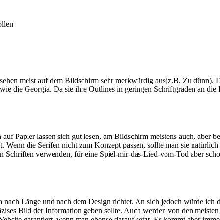
ollen
nd sehen meist auf dem Bildschirm sehr merkwürdig aus(z.B. Zu dünn). D
wie die Georgia. Da sie ihre Outlines in geringen Schriftgraden an die 
auf Papier lassen sich gut lesen, am Bildschirm meistens auch, aber be
. Wenn die Serifen nicht zum Konzept passen, sollte man sie natürlich
ifen Schriften verwenden, für eine Spiel-mir-das-Lied-vom-Tod aber sc
ch ja nach Länge und nach dem Design richtet. An sich jedoch würde ich
ises Bild der Information geben sollte. Auch werden von den meisten g
ebsite garantiert, wenn man ebenso darauf setzt. Es kommt aber immer