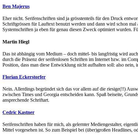
Ben Majerus
Eher nicht. Serifenschriften sind ja grösstenteils für den Druck entw
Schriftgrössen für Lauftext benutzt werden und dann wird schon mal a
Systemschriften ja eben für genau diesen Zweck optimiert wurden. Fü
Martin Hiegl
Das ist abhängig vom Medium – doch mittel- bis langfristig wird a
durch die Präsenz der serifenlosen Schriften im Internet bzw. im Comp
Position, dass man diese Entwicklung nicht aufhalten soll: also nein, 
Florian Eckerstorfer
Nein. Allerdings begründet sich das vor allem auf die riesige(!!) Au
zwischen Times und Georgia entscheiden kann. Spaß beiseite, Grundsätz
ansprechende Schriftart.
Cedric Kastner
Serifenschriften haben für mich, als gelernter Mediengestalter, eige
Mittel vorgesehen ist. So zum Beispiel bei (über)großen Headlines, 