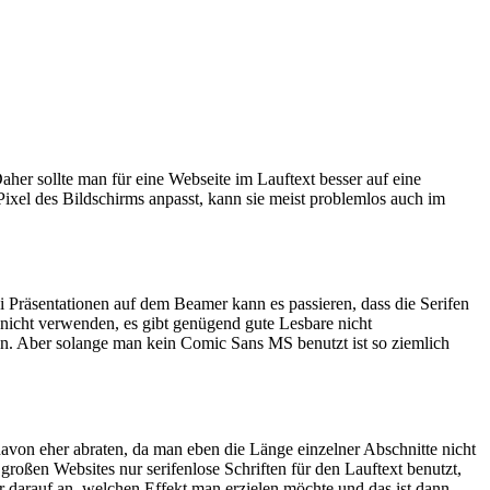
aher sollte man für eine Webseite im Lauftext besser auf eine
Pixel des Bildschirms anpasst, kann sie meist problemlos auch im
i Präsentationen auf dem Beamer kann es passieren, dass die Serifen
 nicht verwenden, es gibt genügend gute Lesbare nicht
hon. Aber solange man kein Comic Sans MS benutzt ist so ziemlich
 davon eher abraten, da man eben die Länge einzelner Abschnitte nicht
roßen Websites nur serifenlose Schriften für den Lauftext benutzt,
 darauf an, welchen Effekt man erzielen möchte und das ist dann