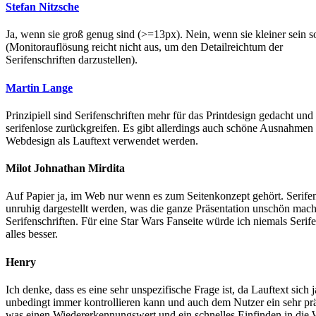
Stefan Nitzsche
Ja, wenn sie groß genug sind (>=13px). Nein, wenn sie kleiner sein s
(Monitorauflösung reicht nicht aus, um den Detailreichtum der
Serifenschriften darzustellen).
Martin Lange
Prinzipiell sind Serifenschriften mehr für das Printdesign gedacht u
serifenlose zurückgreifen. Es gibt allerdings auch schöne Ausnahmen 
Webdesign als Lauftext verwendet werden.
Milot Johnathan Mirdita
Auf Papier ja, im Web nur wenn es zum Seitenkonzept gehört. Serifen 
unruhig dargestellt werden, was die ganze Präsentation unschön macht
Serifenschriften. Für eine Star Wars Fanseite würde ich niemals Ser
alles besser.
Henry
Ich denke, dass es eine sehr unspezifische Frage ist, da Lauftext si
unbedingt immer kontrollieren kann und auch dem Nutzer ein sehr präz
was einen Wiedererkennungswert und ein schnelles Einfinden in die W