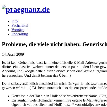
Info
Fachartikel
Vorträge
Podcasting
Probleme, die viele nicht haben: Generisc
14. April 2009
Es ist kein Geheimnis, dass ich meine offizielle E-Mail-Adresse gerr
dürfte sein, dass ich weltweit unter den ersten paarhundert Usern ge
Account, und Google hatte diesen Service schon eine Weile aufgekau
heraussuchen. Und damit begann das Übel ;-)
Denn selbstverständlich entschied ich mich für »gerrit« als Username.
gewesen wären …) Bis heute nutze ich also die entsprechende, auf d
Gerrit ist in der Tat ein in Holland sehr verbreiteter Name. (Gu
Erstaunlich viele Holländer kennen ihre eigene E-Mail-Adres
eigentlich »abbestellen« auf Holländisch? »onsubkrijeven« oder