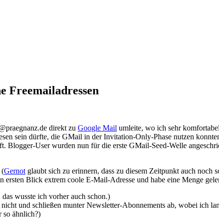
he Freemailadressen
it@praegnanz.de direkt zu
Google Mail
umleite, wo ich sehr komfortabe
wesen sein dürfte, die GMail in der Invitation-Only-Phase nutzen konn
ft. Blogger-User wurden nun für die erste GMail-Seed-Welle angeschri
 (
Gernot
glaubt sich zu erinnern, dass zu diesem Zeitpunkt auch noch
en ersten Blick extrem coole E-Mail-Adresse und habe eine Menge geler
t, das wusste ich vorher auch schon.)
se nicht und schließen munter Newsletter-Abonnements ab, wobei ich 
 so ähnlich?)