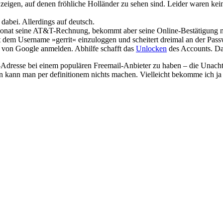
zeigen, auf denen fröhliche Holländer zu sehen sind. Leider waren kei
abei. Allerdings auf deutsch.
 Monat seine AT&T-Rechnung, bekommt aber seine Online-Bestätigung 
 dem Username »gerrit« einzuloggen und scheitert dreimal an der Pass
 von Google anmelden. Abhilfe schafft das
Unlocken
des Accounts. Da
ail-Adresse bei einem populären Freemail-Anbieter zu haben – die Unac
n kann man per definitionem nichts machen. Vielleicht bekomme ich ja