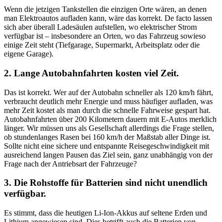
Wenn die jetzigen Tankstellen die einzigen Orte wären, an denen
man Elektroautos aufladen kann, wäre das korrekt. De facto lassen
sich aber überall Ladesäulen aufstellen, wo elektrischer Strom
verfügbar ist – insbesondere an Orten, wo das Fahrzeug sowieso
einige Zeit steht (Tiefgarage, Supermarkt, Arbeitsplatz oder die
eigene Garage).
2. Lange Autobahnfahrten kosten viel Zeit.
Das ist korrekt. Wer auf der Autobahn schneller als 120 km/h fährt,
verbraucht deutlich mehr Energie und muss häufiger aufladen, was
mehr Zeit kostet als man durch die schnelle Fahrweise gespart hat.
Autobahnfahrten über 200 Kilometern dauern mit E-Autos merklich
länger. Wir müssen uns als Gesellschaft allerdings die Frage stellen,
ob stundenlanges Rasen bei 160 km/h der Maßstab aller Dinge ist.
Sollte nicht eine sichere und entspannte Reisegeschwindigkeit mit
ausreichend langen Pausen das Ziel sein, ganz unabhängig von der
Frage nach der Antriebsart der Fahrzeuge?
3. Die Rohstoffe für Batterien sind nicht unendlich
verfügbar.
Es stimmt, dass die heutigen Li-Ion-Akkus auf seltene Erden und
Lithium angewiesen sind. Dies betrifft auch die Batterien von