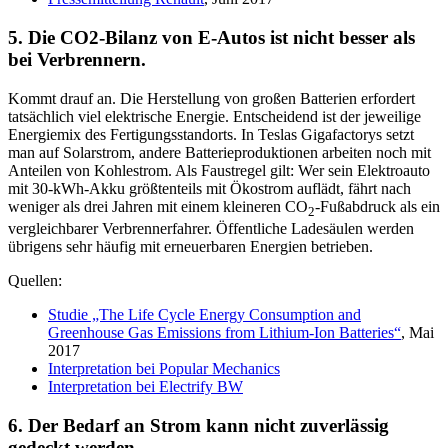
5. Die CO2-Bilanz von E-Autos ist nicht besser als
bei Verbrennern.
Kommt drauf an. Die Herstellung von großen Batterien erfordert
tatsächlich viel elektrische Energie. Entscheidend ist der jeweilige
Energiemix des Fertigungsstandorts. In Teslas Gigafactorys setzt
man auf Solarstrom, andere Batterieproduktionen arbeiten noch mit
Anteilen von Kohlestrom. Als Faustregel gilt: Wer sein Elektroauto
mit 30-kWh-Akku größtenteils mit Ökostrom auflädt, fährt nach
weniger als drei Jahren mit einem kleineren CO
-Fußabdruck als ein
2
vergleichbarer Verbrennerfahrer. Öffentliche Ladesäulen werden
übrigens sehr häufig mit erneuerbaren Energien betrieben.
Quellen:
Studie „The Life Cycle Energy Consumption and
Greenhouse Gas Emissions from Lithium-Ion Batteries“
, Mai
2017
Interpretation bei Popular Mechanics
Interpretation bei Electrify BW
6. Der Bedarf an Strom kann nicht zuverlässig
gedeckt werden.