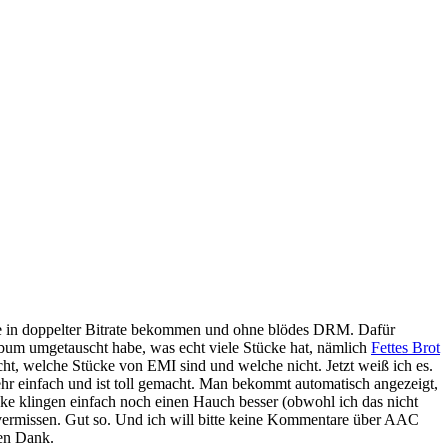
e in doppelter Bitrate bekommen und ohne blödes
DRM
. Dafür
bum umgetauscht habe, was echt viele Stücke hat, nämlich
Fettes Brot
nicht, welche Stücke von
EMI
sind und welche nicht. Jetzt weiß ich es.
ehr einfach und ist toll gemacht. Man bekommt automatisch angezeigt,
ke klingen einfach noch einen Hauch besser (obwohl ich das nicht
ermissen. Gut so. Und ich will bitte keine Kommentare über
AAC
len Dank.