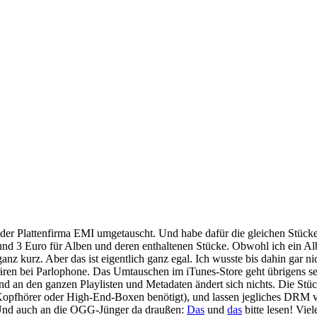
der Plattenfirma
EMI
umgetauscht. Und habe dafür die gleichen Stück
nd 3 Euro für Alben und deren enthaltenen Stücke. Obwohl ich ein Al
ganz kurz. Aber das ist eigentlich ganz egal. Ich wusste bis dahin gar 
wären bei Parlophone. Das Umtauschen im iTunes-Store geht übrigens s
an den ganzen Playlisten und Metadaten ändert sich nichts. Die Stüc
Kopfhörer oder High-End-Boxen benötigt), und lassen jegliches
DRM
v
 Und auch an die OGG-Jünger da draußen:
Das
und
das
bitte lesen! Vie