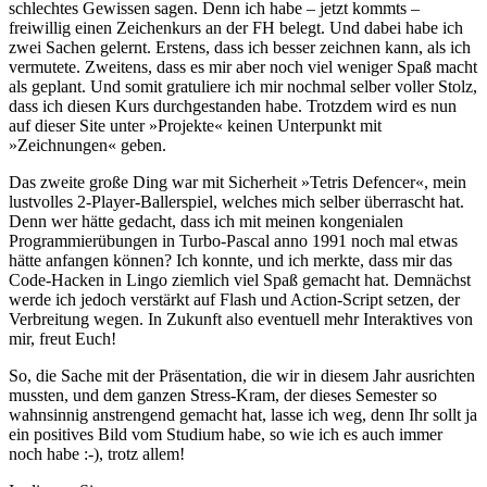
schlechtes Gewissen sagen. Denn ich habe – jetzt kommts –
freiwillig einen Zeichenkurs an der FH belegt. Und dabei habe ich
zwei Sachen gelernt. Erstens, dass ich besser zeichnen kann, als ich
vermutete. Zweitens, dass es mir aber noch viel weniger Spaß macht
als geplant. Und somit gratuliere ich mir nochmal selber voller Stolz,
dass ich diesen Kurs durchgestanden habe. Trotzdem wird es nun
auf dieser Site unter »Projekte« keinen Unterpunkt mit
»Zeichnungen« geben.
Das zweite große Ding war mit Sicherheit »Tetris Defencer«, mein
lustvolles 2-Player-Ballerspiel, welches mich selber überrascht hat.
Denn wer hätte gedacht, dass ich mit meinen kongenialen
Programmierübungen in Turbo-Pascal anno 1991 noch mal etwas
hätte anfangen können? Ich konnte, und ich merkte, dass mir das
Code-Hacken in Lingo ziemlich viel Spaß gemacht hat. Demnächst
werde ich jedoch verstärkt auf Flash und Action-Script setzen, der
Verbreitung wegen. In Zukunft also eventuell mehr Interaktives von
mir, freut Euch!
So, die Sache mit der Präsentation, die wir in diesem Jahr ausrichten
mussten, und dem ganzen Stress-Kram, der dieses Semester so
wahnsinnig anstrengend gemacht hat, lasse ich weg, denn Ihr sollt ja
ein positives Bild vom Studium habe, so wie ich es auch immer
noch habe :-), trotz allem!