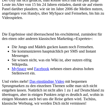
Der Guy hat sich gedacht, man könnte doch mal ein paar junge
Leute im Alter von 15 bis 24 Jahren einladen, damit sie auf einem
Panel darüber plaudern, wie sie im Jahre 2006 die Medien nutzen,
angefangen von Handys, über MySpace und Fernsehen, bis hin zu
Videospielen.
Die Ergebnisse sind überraschend bis erschütternd, zumindest für
den einen oder anderen klassischen Marketing-«Experten«:
Die Jungs und Mädels gucken kaum noch Fernsehen.
Sie kommunizieren hauptsächlich per SMS und Instant
Messenger.
Sie wissen nicht, was ein Wiki ist, aber nutzen eifrig
Wikipedia.
MySpace
und
Facebook
nehmen einen abstrus hohen
Stellenwert ein.
Und vieles mehr!
Das einstündige Video
mit bequemen
Sprungmarken zu den einzelnen Themen sollte man sich nicht
entgehen lassen. Natürlich ist nicht alles 1 zu 1 auf Deutschland zu
übertragen, aber in einigen Punkten zeigt es deutlich auf, wohin in
einigen Monaten auch bei uns die Reise gehen wird. Tschüss,
klassische Werbung, wir werden Dich nicht vermissen!