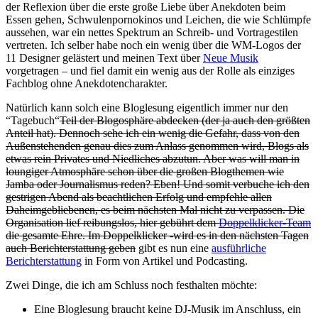
der Reflexion über die erste große Liebe über Anekdoten beim
Essen gehen, Schwulenpornokinos und Leichen, die wie Schlümpfe
aussehen, war ein nettes Spektrum an Schreib- und Vortragestilen
vertreten. Ich selber habe noch ein wenig über die WM-Logos der
11 Designer gelästert und meinen Text über
Neue Musik
vorgetragen – und fiel damit ein wenig aus der Rolle als einziges
Fachblog ohne Anekdotencharakter.
Natürlich kann solch eine Bloglesung eigentlich immer nur den
“Tagebuch“
Teil der Blogosphäre abdecken (der ja auch den größten
Anteil hat). Dennoch sehe ich ein wenig die Gefahr, dass von den
Außenstehenden genau dies zum Anlass genommen wird, Blogs als
etwas rein Privates und Niedliches abzutun. Aber was will man in
loungiger Atmosphäre schon über die großen Blogthemen wie
Jamba oder Journalismus reden? Eben! Und somit verbuche ich den
gestrigen Abend als beachtlichen Erfolg und empfehle allen
Daheimgebliebenen, es beim nächsten Mal nicht zu verpassen. Die
Organisation lief reibungslos, hier gebührt dem
Doppelklicker-Team
die gesamte Ehre. Im Doppelklicker -wird es in den nächsten Tagen
auch Berichterstattung geben
gibt es nun eine
ausführliche
Berichterstattung
in Form von Artikel und Podcasting.
Zwei Dinge, die ich am Schluss noch festhalten möchte:
Eine Bloglesung braucht keine DJ-Musik im Anschluss, ein